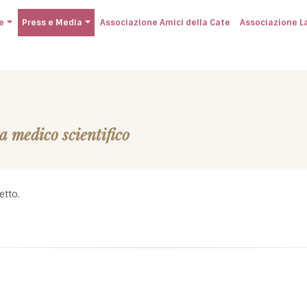
e
Press e Media
Associazione Amici della Cate
Associazione L
ta medico scientifico
etto.