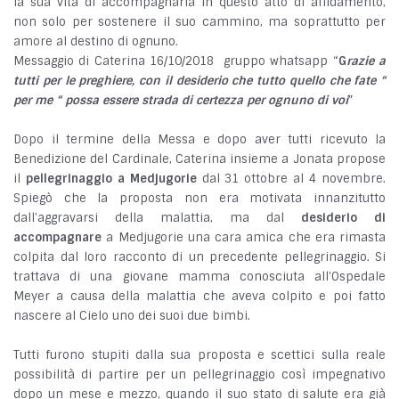
la sua vita di accompagnarla in questo atto di affidamento,
non solo per sostenere il suo cammino, ma soprattutto per
amore al destino di ognuno.
Messaggio di Caterina 16/10/2018 gruppo whatsapp “
G
razie a
tutti per le preghiere, con il desiderio che tutto quello che fate “
per me “ possa essere strada di certezza per ognuno di voi
”
Dopo il termine della Messa e dopo aver tutti ricevuto la
Benedizione del Cardinale, Caterina insieme a Jonata propose
il
pellegrinaggio a Medjugorie
dal 31 ottobre al 4 novembre.
Spiegò che la proposta non era motivata innanzitutto
dall’aggravarsi della malattia, ma dal
desiderio di
accompagnare
a Medjugorie una cara amica che era rimasta
colpita dal loro racconto di un precedente pellegrinaggio. Si
trattava di una giovane mamma conosciuta all’Ospedale
Meyer a causa della malattia che aveva colpito e poi fatto
nascere al Cielo uno dei suoi due bimbi.
Tutti furono stupiti dalla sua proposta e scettici sulla reale
possibilità di partire per un pellegrinaggio così impegnativo
dopo un mese e mezzo, quando il suo stato di salute era già