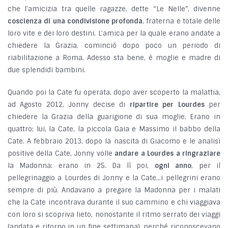
che l’amicizia tra quelle ragazze, dette “Le Nelle”, divenne
coscienza di una condivisione profonda
, fraterna e totale delle
loro vite e dei loro destini. L’amica per la quale erano andate a
chiedere la Grazia, cominció dopo poco un periodo di
riabilitazione a Roma. Adesso sta bene, è
moglie e madre di
due splendidi bambini.
Quando poi la Cate fu operata, dopo aver scoperto la malattia,
ad Agosto 2012, Jonny decise di
ripartire per Lourdes
per
chiedere la Grazia della guarigione di sua moglie. Erano in
quattro: lui, la Cate, la piccola Gaia e Massimo il babbo della
Cate. A febbraio 2013, dopo la nascita di Giacomo e le analisi
positive della Cate, Jonny volle
andare a Lourdes a ringraziare
la Madonna: erano in 25. Da lì poi,
ogni anno
, per il
pellegrinaggio a Lourdes di Jonny e la Cate...i pellegrini erano
sempre di più. Andavano a pregare la Madonna per i malati
che la Cate incontrava durante il suo cammino e chi viaggiava
con loro si scopriva lieto, nonostante il ritmo serrato dei viaggi
(andata e ritorno in un fine settimana), perché riconoscevano