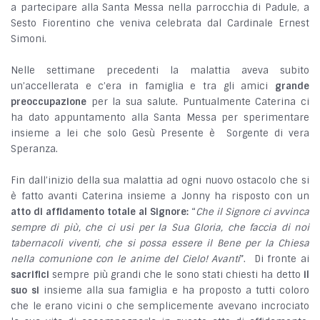
a partecipare alla Santa Messa nella parrocchia di Padule, a
Sesto Fiorentino che veniva celebrata dal Cardinale Ernest
Simoni.
Nelle settimane precedenti la malattia aveva subito
un’accellerata e c’era in famiglia e tra gli amici
grande
preoccupazione
per la sua salute. Puntualmente Caterina ci
ha dato appuntamento alla Santa Messa per sperimentare
insieme a lei che solo Gesù Presente è Sorgente di vera
Speranza.
Fin dall’inizio della sua malattia ad ogni nuovo ostacolo che si
è fatto avanti Caterina insieme a Jonny ha risposto con un
atto di affidamento totale al Signore:
“
Che il Signore ci avvinca
sempre di più, che ci usi per la Sua Gloria, che faccia di noi
tabernacoli viventi, che si possa essere il Bene per la Chiesa
nella comunione con le anime del Cielo! Avanti
”. Di fronte ai
sacrifici
sempre più grandi che le sono stati chiesti ha detto
il
suo si
insieme alla sua famiglia e ha proposto a tutti coloro
che le erano vicini o che semplicemente avevano incrociato