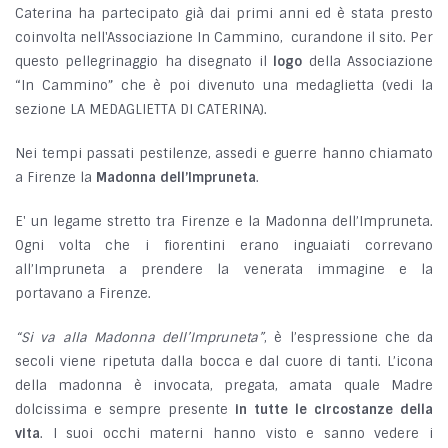
Caterina ha partecipato già dai primi anni ed è stata presto
coinvolta nell'Associazione In Cammino, curandone il sito. Per
questo pellegrinaggio ha disegnato il
logo
della Associazione
“In Cammino” che è poi divenuto una medaglietta (vedi la
sezione LA MEDAGLIETTA DI CATERINA).
Nei tempi passati pestilenze, assedi e guerre hanno chiamato
a Firenze la
Madonna dell’Impruneta
.
E' un legame stretto tra Firenze e la Madonna dell’Impruneta.
Ogni volta che i fiorentini erano inguaiati correvano
all’Impruneta a prendere la venerata immagine e la
portavano a Firenze.
“Si va alla Madonna dell’Impruneta”
, è l’espressione che da
secoli viene ripetuta dalla bocca e dal cuore di tanti. L’icona
della madonna è invocata, pregata, amata quale Madre
dolcissima e sempre presente
in tutte le circostanze della
vita
. I suoi occhi materni hanno visto e sanno vedere i