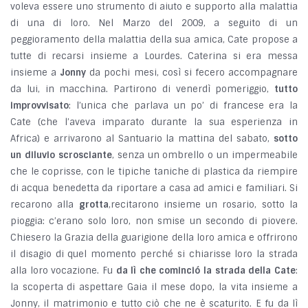
voleva essere uno strumento di aiuto e supporto alla malattia
di una di loro. Nel Marzo del 2009, a seguito di un
peggioramento della malattia della sua amica, Cate propose a
tutte di recarsi insieme a Lourdes. Caterina si era messa
insieme a
Jonny
da pochi mesi, così si fecero accompagnare
da lui, in macchina. Partirono di venerdì pomeriggio,
tutto
improvvisato
: l’unica che parlava un po’ di francese era la
Cate (che l’aveva imparato durante la sua esperienza in
Africa) e arrivarono al Santuario la mattina del sabato,
sotto
un diluvio scrosciante
, senza un ombrello o un impermeabile
che le coprisse, con le tipiche taniche di plastica da riempire
di acqua benedetta da riportare a casa ad amici e familiari. Si
recarono alla
grotta
,recitarono insieme un rosario, sotto la
pioggia: c’erano solo loro, non smise un secondo di piovere.
Chiesero la Grazia della guarigione della loro amica e offrirono
il disagio di quel momento perché si chiarisse loro la strada
alla loro vocazione. Fu
da lì che cominció la strada della Cate
:
la scoperta di aspettare Gaia il mese dopo, la vita insieme a
Jonny, il matrimonio e tutto ciò che ne è scaturito. E fu da lì