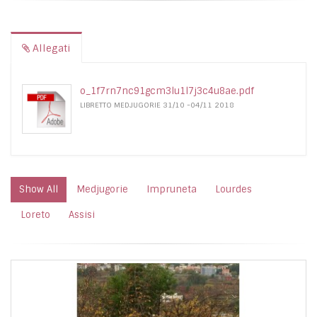
Allegati
o_1f7rn7nc91gcm3lu1l7j3c4u8ae.pdf
LIBRETTO MEDJUGORIE 31/10 -04/11 2018
Show All
Medjugorie
Impruneta
Lourdes
Loreto
Assisi