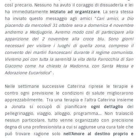
così precario. Nessuno ha avuto il coraggio di dissuaderla e lei
ha immediatamente
iniziato ad organizzare
. La sera stessa
ha inviato questo messaggio agli amici “
Cari amici, a Dio
piacendo da mercoledì 31 ottobre sera a domenica 4 novembre
andremo a Medjugorie. Avremo modo così di partecipare alla
apparizione del 2 novembre alla croce blu. Sono giorni
necessari per visitare i luoghi di quella zona, compreso il
convento dei martiri francescani durante il regime comunista.
Vivremo poi con tutta la serenità la vita della Parrocchia di San
Giacomo come ha chiesto la Madonna, con Santa Messa e
Adorazione Eucaristica
“ .
Nelle settimane successive Caterina riprese le terapie e
contro ogni previsione le condizioni di salute migliorarono
apprezzabilmente. Tra una terapia e l’altra Caterina insieme
a Jonata si occupò di pianificare
ogni dettaglio
del
pellegrinaggio, viaggio, alloggio, programma…. Non tralasciò
nessun particolare, tutto venne organizzato con precisione
degna di una professionista a cui si aggiunse una cura tale che
può trovare ragione solo
nell’Amore al destino proprio e