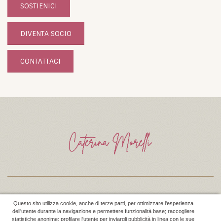
SOSTIENICI
DIVENTA SOCIO
CONTATTACI
© Copyright 2021. Tutti i diritti sono riservati
Questo sito utilizza cookie, anche di terze parti, per ottimizzare l'esperienza
Cookie Policy
-
Privacy Policy
dell'utente durante la navigazione e permettere funzionalità base; raccogliere
statistiche anonime; profilare l'utente per inviargli pubblicità in linea con le sue
Credits:
Firenze Web Division