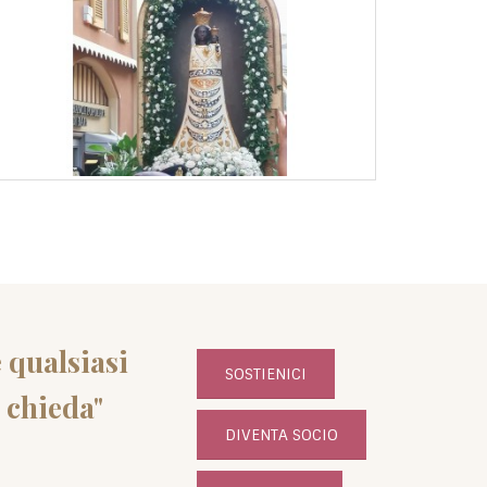
e qualsiasi
SOSTIENICI
i chieda"
DIVENTA SOCIO