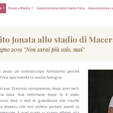
e
Press e Media
Associazione Amici della Cate
Associazione L
to Jonata allo stadio di Macer
gno 2019 "Non sarai più solo, mai"
ho avuto un contraccolpo fortissimo perché
t'ora sperimenta la nostra famiglia.
 del suo 31esimo compleanno, dopo anni belli
ina Gaia. Due settimane dopo le è stato
rno fece il test di gravidanza che risultò
le dissero che non poteva portare avanti la
eguate. A quel punto ci siamo affidati alla