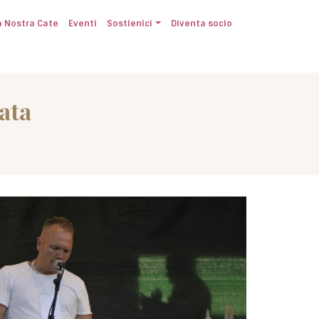
a Nostra Cate
Eventi
Sostienici
Diventa socio
ata