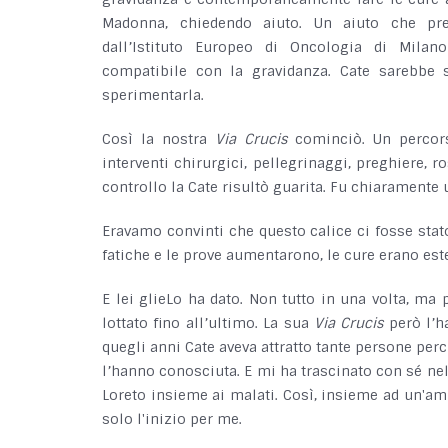
Madonna, chiedendo aiuto. Un aiuto che pr
dall’Istituto Europeo di Oncologia di Mila
compatibile con la gravidanza. Cate sarebbe 
sperimentarla.
Così la nostra
Via Crucis
cominciò. Un percors
interventi chirurgici, pellegrinaggi, preghiere,
controllo la Cate risultò guarita. Fu chiaramente
Eravamo convinti che questo calice ci fosse stat
fatiche e le prove aumentarono, le cure erano esten
E lei glieLo ha dato. Non tutto in una volta, ma
lottato fino all’ultimo. La sua
Via Crucis
però l’ha
quegli anni Cate aveva attratto tante persone perc
l’hanno conosciuta. E mi ha trascinato con sé nell'
Loreto insieme ai malati. Così, insieme ad un'a
solo l'inizio per me.