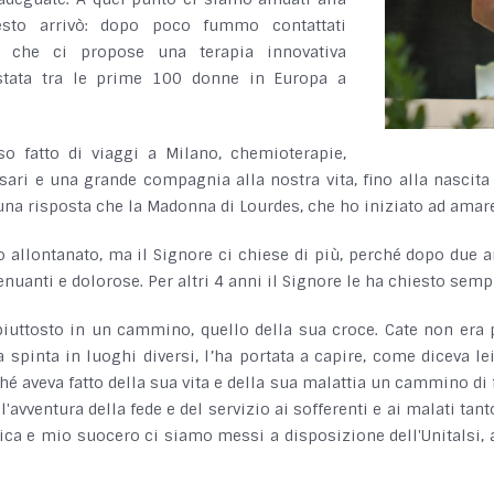
esto arrivò: dopo poco fummo contattati
no che ci propose una terapia innovativa
stata tra le prime 100 donne in Europa a
o fatto di viaggi a Milano, chemioterapie,
 rosari e una grande compagnia alla nostra vita, fino alla nasc
 una risposta che la Madonna di Lourdes, che ho iniziato ad amare
o allontanato, ma il Signore ci chiese di più, perché dopo due
uanti e dolorose. Per altri 4 anni il Signore le ha chiesto sempre
 piuttosto in un cammino, quello della sua croce. Cate non era
 spinta in luoghi diversi, l’ha portata a capire, come diceva le
hé aveva fatto della sua vita e della sua malattia un cammino di f
avventura della fede e del servizio ai sofferenti e ai malati tant
mica e mio suocero ci siamo messi a disposizione dell'Unitalsi,