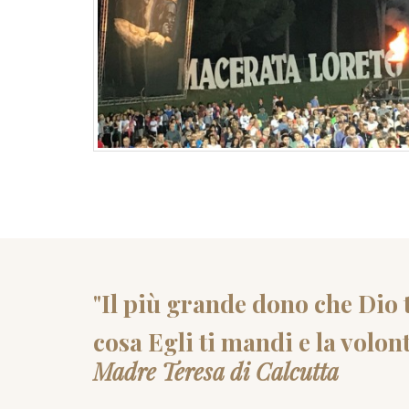
"Il più grande dono che Dio t
cosa Egli ti mandi e la volont
Madre Teresa di Calcutta